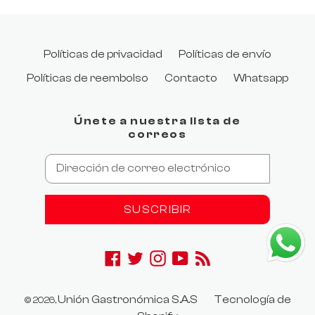
Políticas de privacidad
Políticas de envío
Políticas de reembolso
Contacto
Whatsapp
Únete a nuestra lista de
correos
SUSCRIBIR
Facebook
Twitter
Instagram
YouTube
RSS
.product-price:contains("$0"), .product-
Unión Gastronómica S.A.S
Tecnología de
© 2026,
price:contains("0,00") { display: none; }