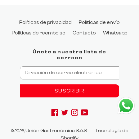
Políticas de privacidad
Políticas de envío
Políticas de reembolso
Contacto
Whatsapp
Únete a nuestra lista de
correos
SUSCRIBIR
Facebook
Twitter
Instagram
YouTube
.product-price:contains("$0"), .product-
Unión Gastronómica S.A.S
Tecnología de
© 2026,
price:contains("0,00") { display: none; }
Shopify