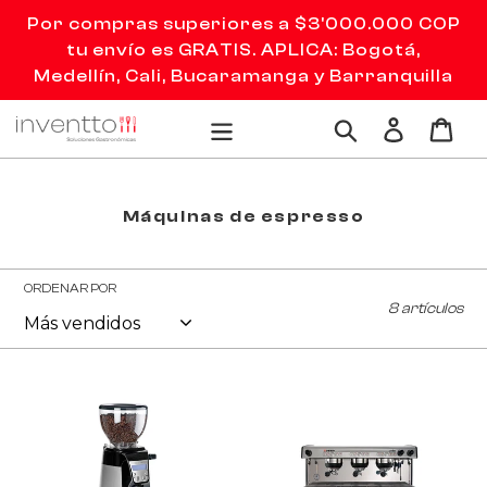
Ir
Por compras superiores a $3'000.000 COP
directamente
tu envío es GRATIS. APLICA: Bogotá,
al
Medellín, Cali, Bucaramanga y Barranquilla
contenido
Ingresar
Carr
Buscar
C
Máquinas de espresso
o
l
e
c
ORDENAR POR
c
8 artículos
i
ó
n
Molino
Máquina
:
digital
de
para
espresso
café
automática