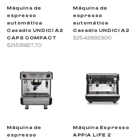
COMPACT
Máquina de
Máquina de
espresso
espresso
automática
automática
Casadio UNDICI A2
Casadio UNDICI A2
CAPS COMPACT
Precio
$25.428.923,00
Precio
$21.531.827,70
habitual
habitual
Máquina
Máquina
de
Espresso
RoarTheme
espresso
APPIA
by
automática
LIFE
Casadio
2
UNDICI
A1
Máquina de
Máquina Espresso
espresso
APPIA LIFE 2