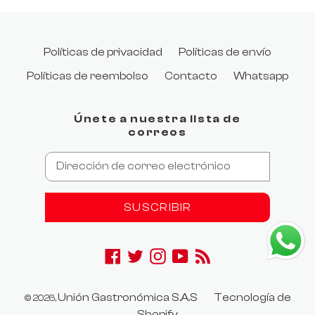
Políticas de privacidad
Políticas de envío
Políticas de reembolso
Contacto
Whatsapp
Únete a nuestra lista de
correos
SUSCRIBIR
Facebook
Twitter
Instagram
YouTube
RSS
.product-price:contains("$0"), .product-
Unión Gastronómica S.A.S
Tecnología de
© 2026,
price:contains("0,00") { display: none; }
Shopify