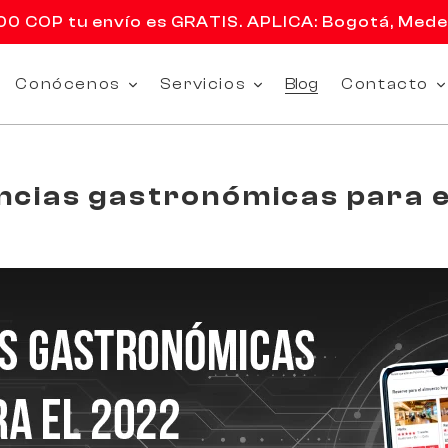
 COP tu envío es GRATIS. APLICA: Bogotá, Medell
Conócenos
Servicios
Blog
Contacto
cias gastronómicas para 