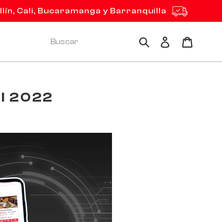
ín, Cali, Bucaramanga y Barranquilla
Ingresar
Carrito
Buscar
el 2022