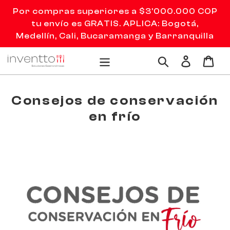
Ir
Por compras superiores a $3'000.000 COP
directamente
tu envío es GRATIS. APLICA: Bogotá,
al
Medellín, Cali, Bucaramanga y Barranquilla
contenido
Ingresar
Carr
Buscar
Consejos de conservación
en frío