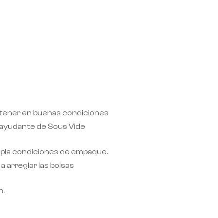
ntener en buenas condiciones
n ayudante de Sous Vide
mpla condiciones de empaque.
a arreglar las bolsas
n.