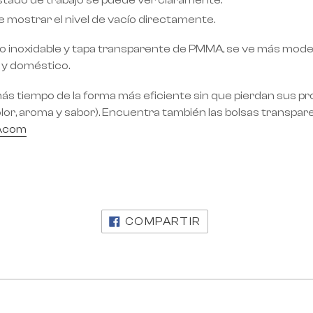
l estado de trabajo se puede ver claramente.
e mostrar el nivel de vacío directamente.
o inoxidable y tapa transparente de PMMA, se ve más moder
 y doméstico.
ás tiempo de la forma más eficiente sin que pierdan sus p
lor, aroma y sabor). Encuentra también las bolsas transpa
p.com
COMPARTIR
COMPARTIR
EN
FACEBOOK