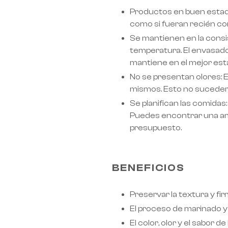
Productos en buen estado
como si fueran recién c
Se mantienen en la consis
temperatura. El envasado 
mantiene en el mejor est
No se presentan olores: E
mismos. Esto no sucederá 
Se planifican las comidas
Puedes encontrar una am
presupuesto.
BENEFICIOS
Preservar la textura y fi
El proceso de marinado y
El color, olor y el sabor 