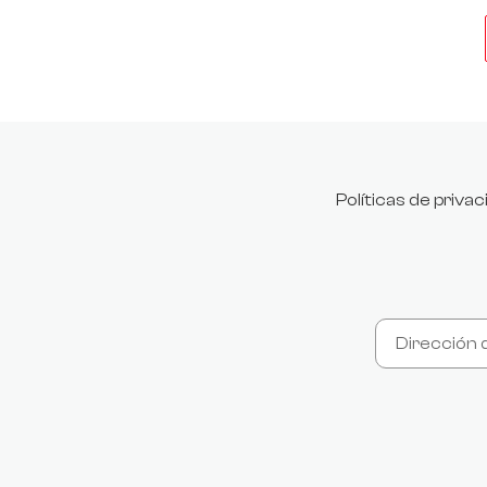
Políticas de priva
.product-price:contains("$0"), .product-price:contains("0,00")