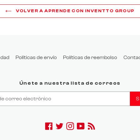
VOLVER A APRENDE CON INVENTTO GROUP
cidad
Políticas de envío
Políticas de reembolso
Conta
Únete a nuestra lista de correos
S
 { display: none; }
Facebook
Twitter
Instagram
YouTube
RSS