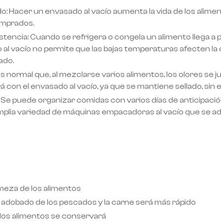
: Hacer un envasado al vacío aumenta la vida de los alime
omprados.
tencia: Cuando se refrigera o congela un alimento llega a p
al vacío no permite que las bajas temperaturas afecten la 
ado.
s normal que, al mezclarse varios alimentos, los olores se 
con el envasado al vacío, ya que se mantiene sellado, sin e
: Se puede organizar comidas con varios días de anticipació
plia variedad de máquinas empacadoras al vacío que se ad
rmeza de los alimentos
 adobado de los pescados y la carne será más rápido
de los alimentos se conservará