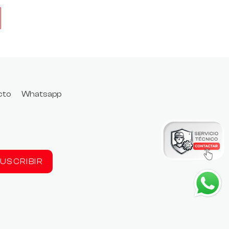
cto
Whatsapp
USCRIBIR