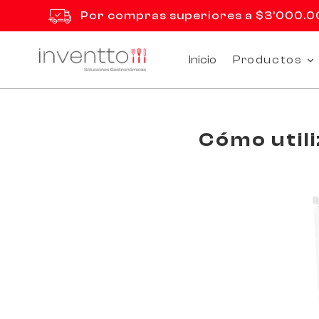
Ir
Por compras superiores a $3'000.000
directamente
al
contenido
Inicio
Productos
Cómo util