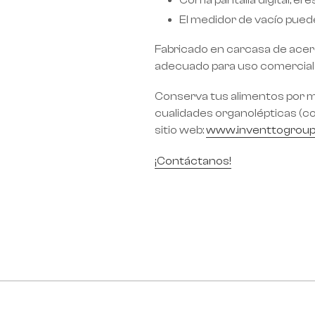
Con la pantalla digital, e
El medidor de vacío pued
Fabricado en carcasa de acer
adecuado para uso comercial
Conserva tus alimentos por m
cualidades organolépticas (co
sitio web:
www.inventtogrou
¡Contáctanos!