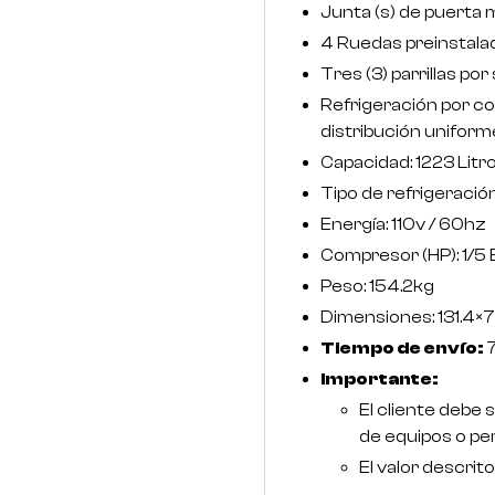
Junta (s) de puerta 
4 Ruedas preinstala
Tres (3) parrillas po
Refrigeración por c
distribución uniforme
Capacidad: 1223 Litr
Tipo de refrigeración
Energía: 110v / 60hz
Compresor (HP): 1/5
Peso: 154.2kg
Dimensiones: 131.4
Tiempo de envío:
7
Importante:
El cliente debe
de equipos o pe
El valor descrito