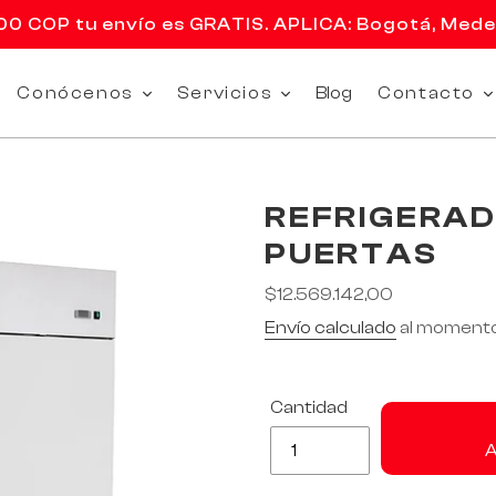
 COP tu envío es GRATIS. APLICA: Bogotá, Medell
Conócenos
Servicios
Blog
Contacto
REFRIGERAD
PUERTAS
Precio
$12.569.142,00
habitual
Envío calculado
al momento
Cantidad