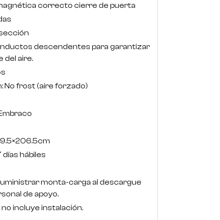
magnética correcto cierre de puerta
das
r sección
onductos descendentes para garantizar
 del aire.
os
: No frost (aire forzado)
 Embraco
×79.5×206.5cm
 días hábiles
 suministrar monta-carga al descargue
rsonal de apoyo.
 no incluye instalación.