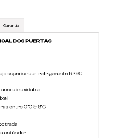
Garantía
ICAL DOS PUERTAS
je superior con refrigerante R290
e acero inoxidable
xell
as entre 0°C & 8°C
potrada
ta estándar