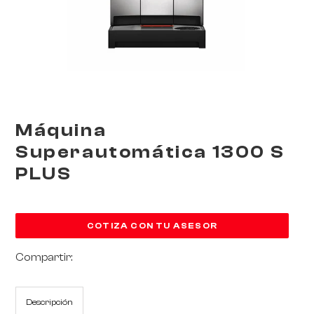
Máquina
Superautomática 1300 S
PLUS
COTIZA CON TU ASESOR
Compartir:
RoarTheme
Descripción
by