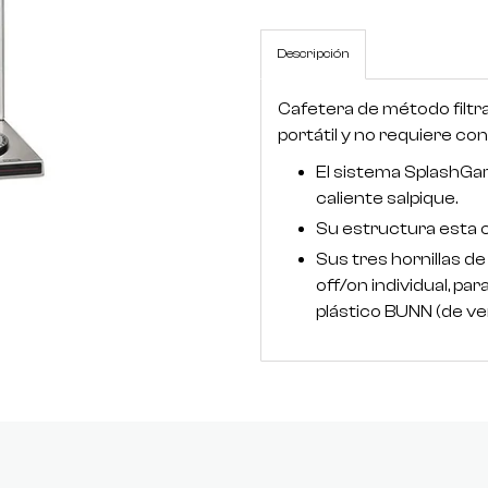
Descripción
Cafetera de método filt
portátil y no requiere con
El sistema SplashGard
caliente salpique.
Su estructura esta c
Sus tres hornillas 
off/on individual, pa
plástico BUNN (de ve