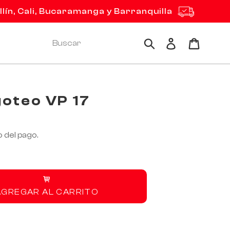
ín, Cali, Bucaramanga y Barranquilla
Ingresar
Carrito
Buscar
goteo VP 17
 del pago.
AGREGAR AL CARRITO