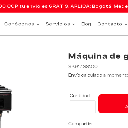
 COP tu envío es GRATIS. APLICA: Bogotá, Medell
Conócenos
Servicios
Blog
Contacto
Máquina de 
Precio
$2.917.881,00
habitual
Envío calculado
al momento
Cantidad
Compartir: