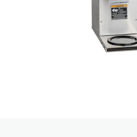
RoarTheme
by