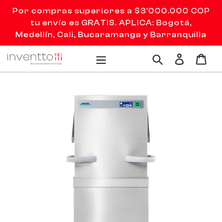
Ir
Por compras superiores a $3'000.000 COP
directamente
tu envío es GRATIS. APLICA: Bogotá,
al
Medellín, Cali, Bucaramanga y Barranquilla
contenido
Ingresar
Carr
Buscar