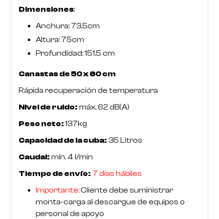
Dimensiones
:
Anchura: 73.5cm
RoarTheme
by
Altura: 75cm
Profundidad: 151.5 cm
Canastas de 50 x 60 cm
Rápida recuperación de temperatura
Nivel de ruido:
máx. 62 dB(A)
Peso neto:
137kg
Capacidad de la cuba:
35 Litros
Caudal:
mín. 4 l/min
Tiempo de envío:
7 días hábiles
Importante:
Cliente debe suministrar
monta-carga al descargue de equipos o
personal de apoyo