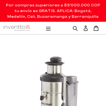
Ir
Por compras superiores a $3'000.000 COP
directamente
tu envío es GRATIS. APLICA: Bogotá,
al
Medellín, Cali, Bucaramanga y Barranquilla
contenido
Ingresar
Carr
Buscar