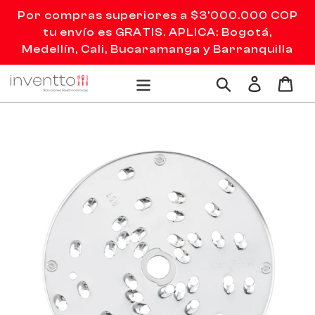
Ir
Por compras superiores a $3'000.000 COP
directamente
tu envío es GRATIS. APLICA: Bogotá,
al
Medellín, Cali, Bucaramanga y Barranquilla
contenido
Ingresar
Carr
Buscar