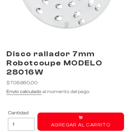
Disco rallador 7mm
Robotcoupe MODELO
28016W
Precio
$706.860,00
habitual
Envío calculado
al momento del pago.
RoarTheme
by
Cantidad
AGREGAR AL CARRITO