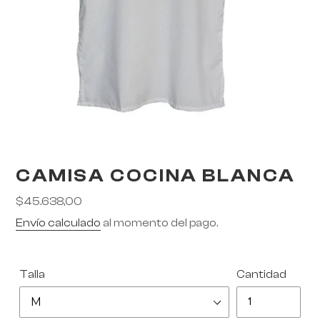
CAMISA COCINA BLANCA
Precio
$45.638,00
habitual
Envío calculado
al momento del pago.
Talla
Cantidad