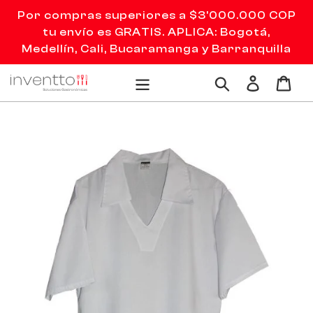
Ir
Por compras superiores a $3'000.000 COP
directamente
tu envío es GRATIS. APLICA: Bogotá,
al
Medellín, Cali, Bucaramanga y Barranquilla
contenido
Ingresar
Carr
Buscar