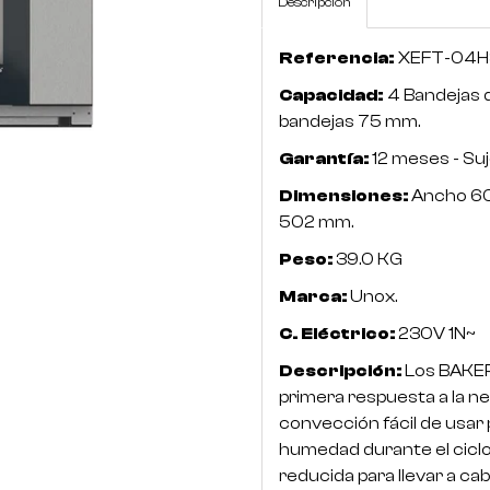
Descripción
Referencia:
XEFT-04H
Capacidad:
4 Bandejas 
bandejas 75 mm.
Garantía:
12 meses - Suj
Dimensiones:
Ancho 60
502 mm.
Peso:
39.0 KG
Marca:
Unox.
C. Eléctrico:
230V 1N~
Descripción:
Los BAKER
primera respuesta a la n
convección fácil de usar 
humedad durante el ciclo
reducida para llevar a ca