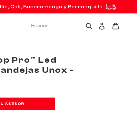
ín, Cali, Bucaramanga y Barranquilla
Ingresar
Carrito
Buscar
op Pro™ Led
Bandejas Unox -
TU ASESOR