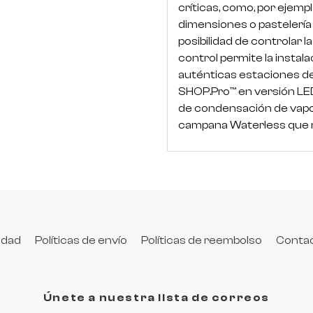
críticas, como, por ejem
dimensiones o pastelería
posibilidad de controlar 
control permite la insta
auténticas estaciones d
SHOP.Pro™ en versión LED
de condensación de vapor 
campana Waterless que n
cidad
Políticas de envío
Políticas de reembolso
Conta
Únete a nuestra lista de correos