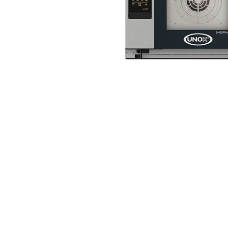
RoarTheme
by