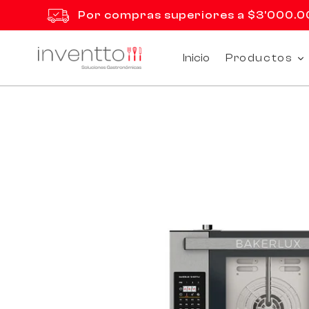
Ir
Por compras superiores a $3'000.000
directamente
al
contenido
Inicio
Productos