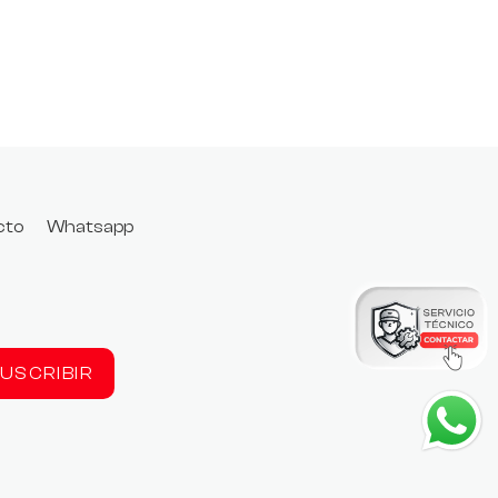
cto
Whatsapp
USCRIBIR