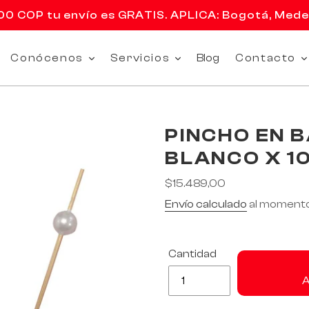
 COP tu envío es GRATIS. APLICA: Bogotá, Medell
Conócenos
Servicios
Blog
Contacto
PINCHO EN 
BLANCO X 1
Precio
$15.489,00
habitual
Envío calculado
al momento
Cantidad