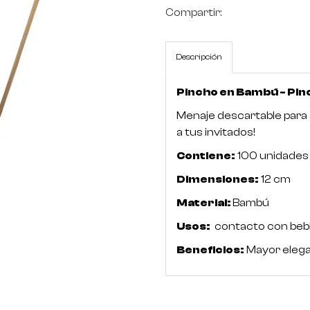
Compartir:
Descripción
Pincho en Bambú - Pin
Menaje descartable para 
a tus invitados!
Contiene:
100 unidades
Dimensiones:
12 cm
Material:
Bambú
Usos:
contacto con bebi
Beneficios:
Mayor elega