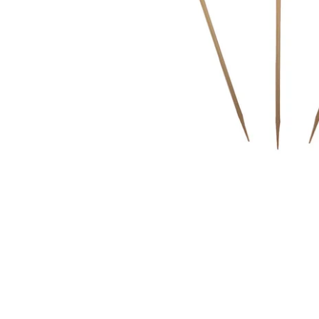
RoarTheme
by