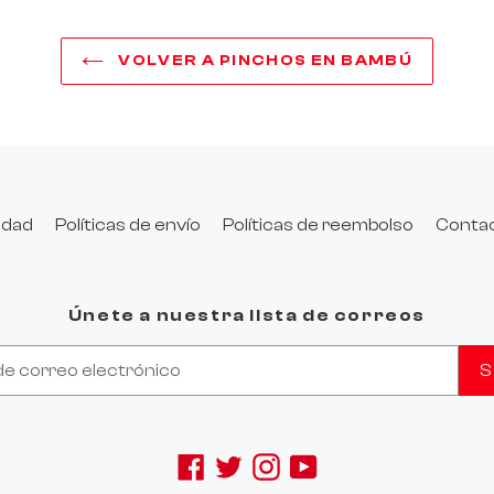
VOLVER A PINCHOS EN BAMBÚ
cidad
Políticas de envío
Políticas de reembolso
Conta
Únete a nuestra lista de correos
S
 { display: none; }
Facebook
Twitter
Instagram
YouTube