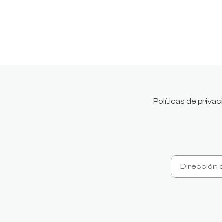
Políticas de priva
.product-price:contains("$0"), .product-price:contains("0,00")