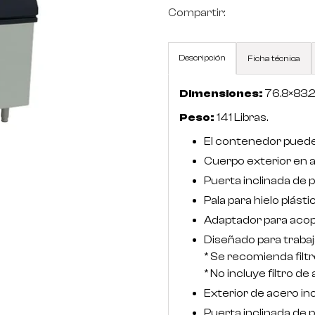
Compartir:
Descripción
Ficha técnica
Dimensiones:
76.8×83.
Peso:
141 Libras.
El contenedor puede
Cuerpo exterior en a
Puerta inclinada de 
Pala para hielo plástic
Adaptador para aco
Diseñado para trabaj
* Se recomienda filt
* No incluye filtro de
Exterior de acero in
Puerta inclinada de 