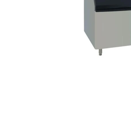
RoarTheme
by