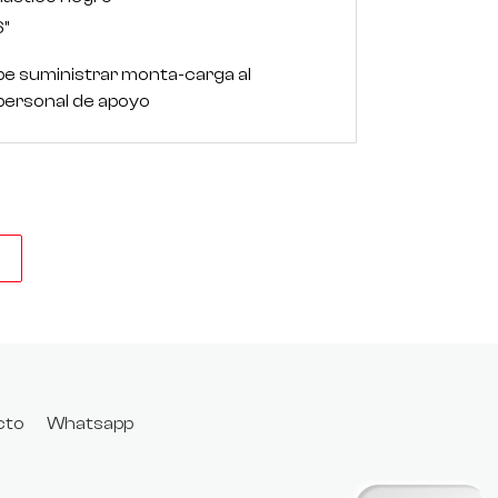
6"
be suministrar monta-carga al
personal de apoyo
O
cto
Whatsapp