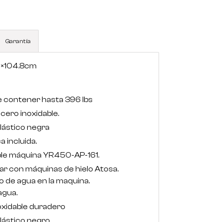
Garantía
2×104.8cm
 contener hasta 396 lbs
cero inoxidable.
plástico negra
a incluida.
ple máquina YR450-AP-161.
ar con máquinas de hielo Atosa.
ro de agua en la maquina.
 agua.
oxidable duradero
plástico negro