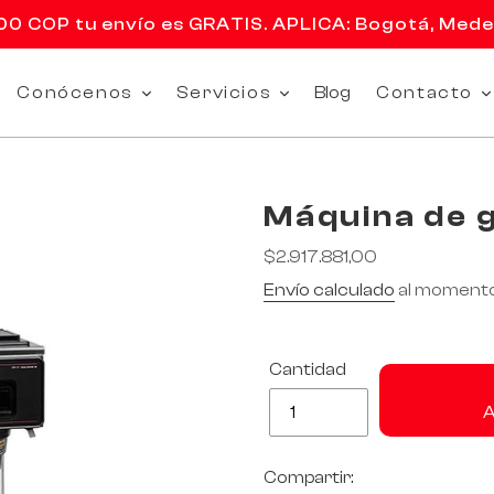
 COP tu envío es GRATIS. APLICA: Bogotá, Medell
Conócenos
Servicios
Blog
Contacto
Máquina de 
Precio
$2.917.881,00
habitual
Envío calculado
al momento
Cantidad
Compartir: