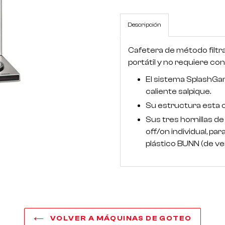
Descripción
Cafetera de método filt
portátil y no requiere con
El sistema SplashGard
caliente salpique.
Su estructura esta c
Sus tres hornillas 
off/on individual, pa
plástico BUNN (de ve
VOLVER A MÁQUINAS DE GOTEO