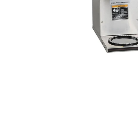
RoarTheme
by