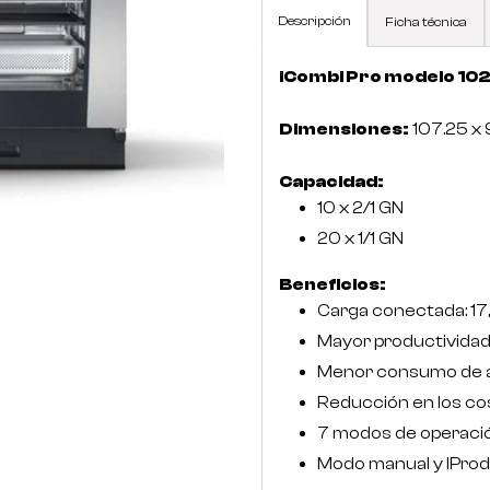
Descripción
Ficha técnica
iCombi Pro modelo 10
Dimensiones:
107.25 x 
Capacidad:
10 x 2/1 GN
20 x 1/1 GN
Beneficios:
Carga conectada: 17,
Mayor productivida
Menor consumo de ag
Reducción en los co
7 modos de operaci
Modo manual y IPro