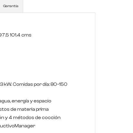
Garantía
2
97.5 101.4 cms
3 kW. Comidas por día: 80−150
d
ua, energía y espacio
stos de materia prima
ón y 4 métodos de cocción
ductivoManager