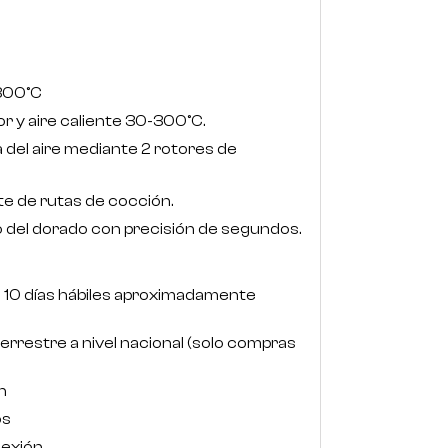
-300°C
 y aire caliente 30-300°C.
a del aire mediante 2 rotores de
te de rutas de cocción.
o del dorado con precisión de segundos.
- 10 días hábiles aproximadamente
terrestre a nivel nacional (solo compras
n
os
nexión