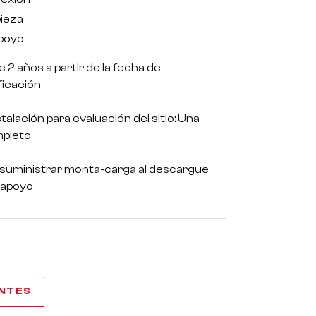
pieza
apoyo
e 2 años a partir de la fecha de
ificación
stalación para evaluación del sitio: Una
mpleto
 suministrar monta-carga al descargue
 apoyo
ANTES