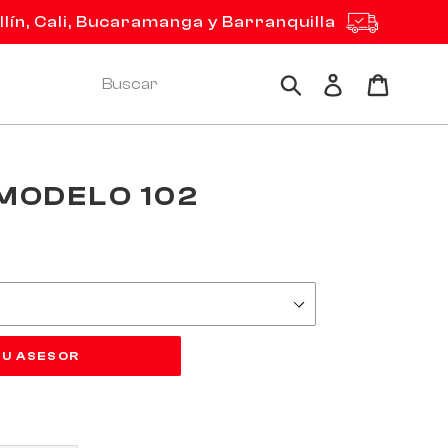
ín, Cali, Bucaramanga y Barranquilla
Ingresar
Carrito
Buscar
 MODELO 102
TU ASESOR