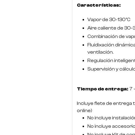
Características:
Vapor de 30-130°C
Aire caliente de 30
Combinación de vapor
Fluidixación dinámic
ventilación.
Regulación inteligen
Supervisión y cálcul
Tiempo de entrega:
7 
Incluye flete de entrega 
online)
No incluye instalació
No incluye accesori
No incluye Kit de co